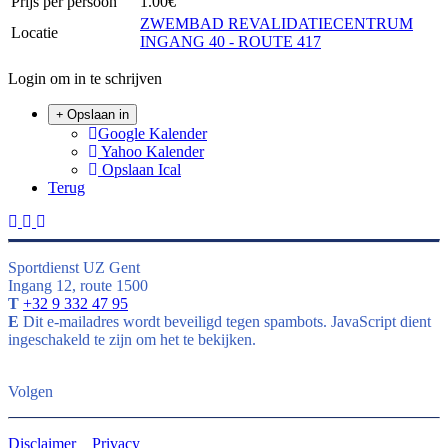
Prijs per persoon
1.00€
ZWEMBAD REVALIDATIECENTRUM
Locatie
INGANG 40 - ROUTE 417
Login om in te schrijven
Opslaan in
Google Kalender
Yahoo Kalender
Opslaan Ical
Terug
Sportdienst UZ Gent
Ingang 12, route 1500
T
+32 9 332 47 95
E
Dit e-mailadres wordt beveiligd tegen spambots. JavaScript dient
ingeschakeld te zijn om het te bekijken.
Volgen
Disclaimer
Privacy